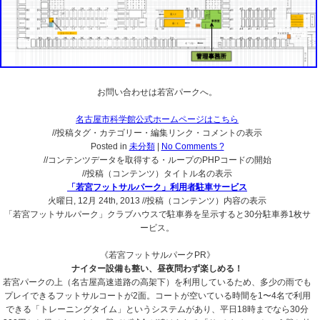
お問い合わせは若宮パークへ。
名古屋市科学館公式ホームページはこちら
//投稿タグ・カテゴリー・編集リンク・コメントの表示
Posted in
未分類
|
No Comments ?
//コンテンツデータを取得する・ループのPHPコードの開始
//投稿（コンテンツ）タイトル名の表示
「若宮フットサルパーク」利用者駐車サービス
火曜日, 12月 24th, 2013
//投稿（コンテンツ）内容の表示
「若宮フットサルパーク」クラブハウスで駐車券を呈示すると30分駐車券1枚サ
ービス。
《若宮フットサルパークPR》
ナイター設備も整い、昼夜問わず楽しめる！
若宮パークの上（名古屋高速道路の高架下）を利用しているため、多少の雨でも
プレイできるフットサルコートが2面。コートが空いている時間を1〜4名で利用
できる「トレーニングタイム」というシステムがあり、平日18時までなら30分