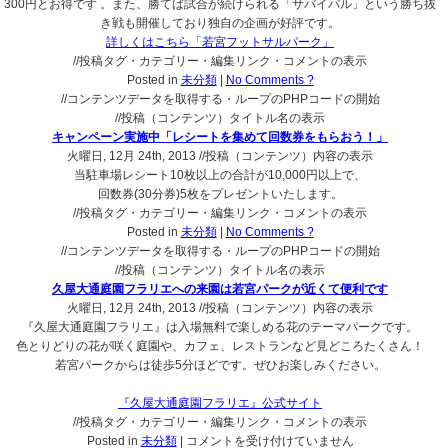
300円とお得です 。また、勝てば試合が続けられる「サバイバル」という勝ち抜
き戦も開催しており独自の企画が好評です。
詳しくはこちら「若宮フットサルパーク」
//投稿タグ・カテゴリー・編集リンク・コメントの表示
Posted in
未分類
|
No Comments ?
//コンテンツデータを取得する・ループのPHPコードの開始
//投稿（コンテンツ）タイトル名の表示
キャンペーン実施中「レシートを集めて回数券をもらおう！」
火曜日, 12月 24th, 2013
//投稿（コンテンツ）内容の表示
当駐車場レシート10枚以上の合計が10,000円以上で、
回数券(30分券)5枚をプレゼントいたします。
//投稿タグ・カテゴリー・編集リンク・コメントの表示
Posted in
未分類
|
No Comments ?
//コンテンツデータを取得する・ループのPHPコードの開始
//投稿（コンテンツ）タイトル名の表示
久屋大通庭園フラリエへの来園は若宮パークが近くて便利です
火曜日, 12月 24th, 2013
//投稿（コンテンツ）内容の表示
『久屋大通庭園フラリエ』は入場無料で楽しめる花のテーマパークです。
色とりどりの花が咲く庭園や、カフェ、レストランなど見どころたくさん！
若宮パークからは徒歩5分ほどです。ぜひお楽しみください。
『久屋大通庭園フラリエ』公式サイト
//投稿タグ・カテゴリー・編集リンク・コメントの表示
久
Posted in
未分類
|
コメントを受け付けていません