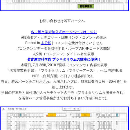
お問い合わせは若宮パークへ。
名古屋市美術館公式ホームページはこちら
//投稿タグ・カテゴリー・編集リンク・コメントの表示
名
Posted in
未分類
|
コメントを受け付けていません
古
//コンテンツデータを取得する・ループのPHPコードの開始
屋
//投稿（コンテンツ）タイトル名の表示
市
名古屋市科学館 プラネタリウムの駐車に便利！
美
木曜日, 7月 26th, 2018
//投稿（コンテンツ）内容の表示
術
「名古屋市科学館」「プラネタリウム（ブラザーアース）」へは 当駐車場
館
NO3（白川方面）出口より徒歩約10分。
の
当日、若宮パークをご利用され、入場された方に、駐車回数券１枚（30分券）を
駐
差し上げます。
車
当日の駐車券と日付印が入ったチケットの半券（プラネタリウム入場券を含む）
に
を若宮パーク管理事務所までお持ち下さい(午後9時まで)。
便
利！
は