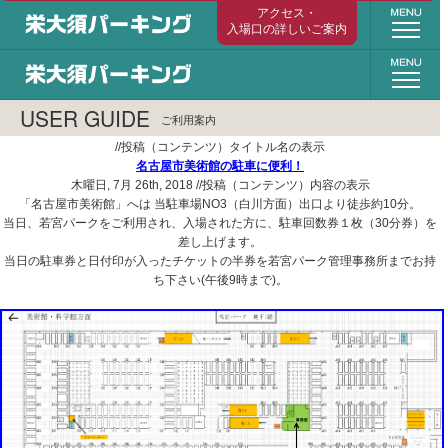
栄大須パーキング（旧称 若宮パーク） 年
若宮パーク 24時間年中無休の若宮大通り地下
NEWS
お知らせ
//投稿前後のナビゲーションの表示
USER GUIDE
ご利用案内
//コンテンツデータを取得する・ループのPHPコードの開始
//投稿（コンテンツ）タイトル名の表示
名古屋市美術館の駐車に便利！
木曜日, 7月 26th, 2018
//投稿（コンテンツ）内容の表示
「名古屋市美術館」へは 当駐車場NO3（白川方面）出口より徒歩約10分。
当日、若宮パークをご利用され、入場された方に、駐車回数券１枚（30分券）を
差し上げます。
当日の駐車券と日付印が入ったチケットの半券を若宮パーク管理事務所までお持
ち下さい(午後9時まで)。