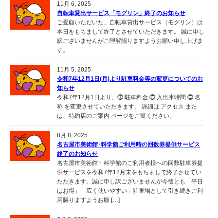
11月 6, 2025
自転車貸出サービス「モグリン」終了のお知らせ
ご愛顧いただいた、自転車貸出サービス（モグリン）は
本日をもちまして終了とさせていただきます。 誠に申し
訳ございませんがご理解賜りますようお願い申し上げま
す。
11月 5, 2025
令和7年12月1日(月)より駐車料金等の変更についてのお
知らせ
令和7年12月1日より、⓵ 駐車料金 ⓶ 入出庫時間 ⓷ 名
称 を変更させていただきます。 詳細は アクセス また
は、特約店のご案内 ページをご覧ください。
8月 8, 2025
名古屋市美術館･科学館ご利用時の回数券提供サービス
終了のお知らせ
名古屋市美術館・科学館のご利用者様への回数駐車券提
供サービスを令和7年12月末をもちまして終了させてい
ただきます。誠に申し訳ございませんが今後とも「平日
はお得」「広く使いやすい」駐車場として引き続きご利
用賜りますようお願 […]