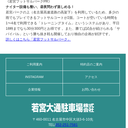
《若宮フットサルパークPR》
ナイター設備も整い、昼夜問わず楽しめる！
若宮パークの上（名古屋高速道路の高架下）を利用しているため、多少の
雨でもプレイできるフットサルコートが2面。コートが空いている時間を
1〜4名で利用できる「トレーニングタイム」というシステムがあり、平日
18時までなら30分300円とお得です 。また、勝てば試合が続けられる「サ
バイバル」という勝ち抜き戦も開催しており独自の企画が好評です。
詳しくはこちら「若宮フットサルパーク」
ご利用案内
特約店のご案内
INSTAGRAM
アクセス
企業情報
お問い合わせ
〒460-0011 名古屋市中区大須3-6-10先
TEL/
052-251-7581